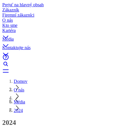
Prejsť na hlavný obsah
Zákazník
Firemní zákazníci
O nás
Kto sme
Kariéra
Média
Kontaktujte nás
Domov
O nás
Média
2024
2024