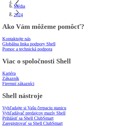
Média
2024
Ako Vám môžeme pomôcť?
Kontaktujte nás
Globálna linka podpory Shell
Pomoc a technická podpora
Viac o spoločnosti Shell
Kariéra
Zákazník
Firemní zákazníci
Shell nástroje
Vyhľadajte si Vašu čerpaciu stanicu
Vyhľadávač predajcov mazív Shell
Prihlásiť sa Shell ClubSmart
Zaregistrovať sa Shell ClubSmart