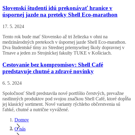
Slovenskí študenti idú prekonávať hranice v
úspornej jazde na preteky Shell Eco-marathon
17. 5. 2024
Tento rok bude mať Slovensko až tri želiezka v ohni na
medzinárodných pretekoch v úspornej jazde Shell Eco-marathon.
Dva študentské tímy zo Strednej priemyselnej školy dopravnej v
Trnave a jeden zo Strojníckej fakulty TUKE v Košiciach.
Cestovanie bez kompromisov: Shell Café
predstavuje chutné a zdravé novinky
6. 5. 2024
Spoločnosť Shell predstavila nové portfólio čerstvých, prevažne
rastlinných produktov pod svojou značkou Shell Café, ktoré dopĺňa
jej klasický sortiment. Nové varianty rýchleho občerstvenia sú
ľahké, chutné a nutrične vyvážené.
Domov
O nás