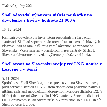
Tlačové správy 2024
Shell odovzdal výhercom súťaže poukážky na
dovolenku s Invia v hodnote 21 000 €
10. 12. 2024
Kampaň o dovolenky s Invia, ktorá prebiehala na čerpacích
staniciach Shell od septembra do novembra, má svojich hlavných
víťazov. Stali sa nimi naši traja verní zákazníci zo západného
Slovenska. Včera sme im v priestoroch našej centrály SHELL
Slovakia slávnostne odovzdali výherné poukážky od Invia.
Shell otvorí na Slovensku svoje prvé LNG stanice v
Lozorne a v Senci
5. 11. 2024
Spoločnosť Shell Slovakia, s. r. o. predstavila na Slovensku svoju
prvú čerpaciu stanicu s LNG, ktorá dopravcom poskytne palivo s
nižšími emisiami na dôležitom dopravnom koridore diaľnice D2. V
blízkej dobe otvorí Shell ďalšiu LNG stanicu v Senci na diaľnici
D1. Dopravcom sa tak otvára prístup k rozsiahlej sieti LNG staníc
Shell po celej Európe.