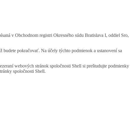
apísaná v Obchodnom registri Okresného súdu Bratislava I, oddiel Sro,
než budete pokračovať. Na účely týchto podmienok a ustanovení sa
rezeraní webových stránok spoločnosti Shell si preštudujte podmienky
ránky spoločnosti Shell.