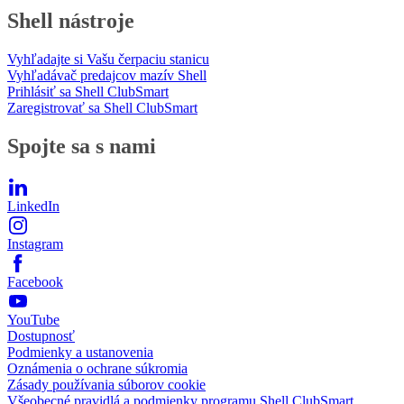
Shell nástroje
Vyhľadajte si Vašu čerpaciu stanicu
Vyhľadávač predajcov mazív Shell
Prihlásiť sa Shell ClubSmart
Zaregistrovať sa Shell ClubSmart
Spojte sa s nami
LinkedIn
Instagram
Facebook
YouTube
Dostupnosť
Podmienky a ustanovenia
Oznámenia o ochrane súkromia
Zásady používania súborov cookie
Všeobecné pravidlá a podmienky programu Shell ClubSmart