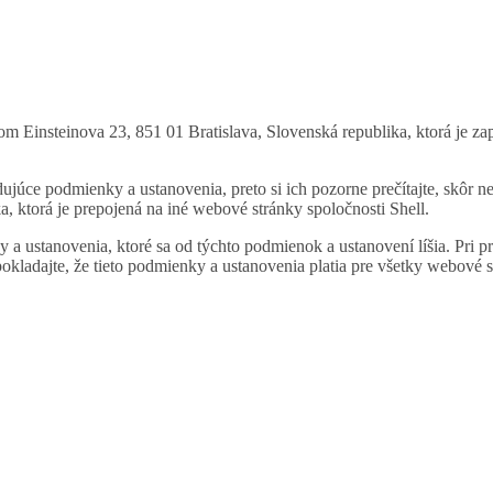
lom Einsteinova 23, 851 01 Bratislava, Slovenská republika, ktorá je z
dujúce podmienky a ustanovenia, preto si ich pozorne prečítajte, skôr 
 ktorá je prepojená na iné webové stránky spoločnosti Shell.
 ustanovenia, ktoré sa od týchto podmienok a ustanovení líšia. Pri p
kladajte, že tieto podmienky a ustanovenia platia pre všetky webové st