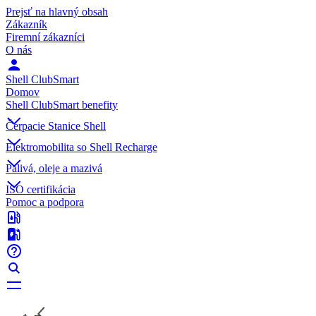
Prejsť na hlavný obsah
Zákazník
Firemní zákazníci
O nás
Shell ClubSmart
Domov
Shell ClubSmart benefity
Čerpacie Stanice Shell
Elektromobilita so Shell Recharge
Palivá, oleje a mazivá
ISO certifikácia
Pomoc a podpora