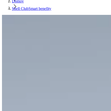
Domov
Shell ClubSmart benefity