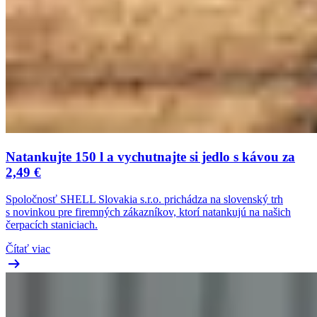
Natankujte 150 l a vychutnajte si jedlo s kávou za
2,49 €
Spoločnosť SHELL Slovakia s.r.o. prichádza na slovenský trh
s novinkou pre firemných zákazníkov, ktorí natankujú na našich
čerpacích staniciach.
Čítať viac