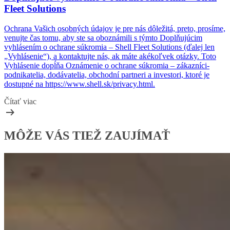
Fleet Solutions
Ochrana Vašich osobných údajov je pre nás dôležitá, preto, prosíme,
venujte čas tomu, aby ste sa oboznámili s týmto Doplňujúcim
vyhlásením o ochrane súkromia – Shell Fleet Solutions (ďalej len
„Vyhlásenie“), a kontaktujte nás, ak máte akékoľvek otázky. Toto
Vyhlásenie dopĺňa Oznámenie o ochrane súkromia – zákazníci-
podnikatelia, dodávatelia, obchodní partneri a investori, ktoré je
dostupné na
https://www.shell.sk/privacy.html.
Čítať viac
MÔŽE VÁS TIEŽ ZAUJÍMAŤ