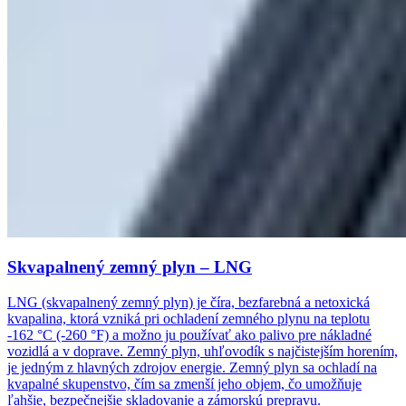
Skvapalnený zemný plyn – LNG
LNG (skvapalnený zemný plyn) je číra, bezfarebná a netoxická
kvapalina, ktorá vzniká pri ochladení zemného plynu na teplotu
-162 °C (-260 °F) a možno ju používať ako palivo pre nákladné
vozidlá a v doprave. Zemný plyn, uhľovodík s najčistejším horením,
je jedným z hlavných zdrojov energie. Zemný plyn sa ochladí na
kvapalné skupenstvo, čím sa zmenší jeho objem, čo umožňuje
ľahšie, bezpečnejšie skladovanie a zámorskú prepravu.