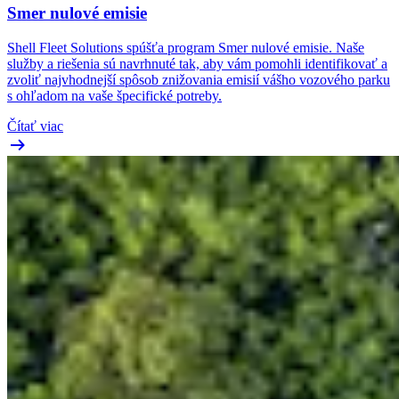
Smer nulové emisie
Shell Fleet Solutions spúšťa program Smer nulové emisie. Naše
služby a riešenia sú navrhnuté tak, aby vám pomohli identifikovať a
zvoliť najvhodnejší spôsob znižovania emisií vášho vozového parku
s ohľadom na vaše špecifické potreby.
Čítať viac