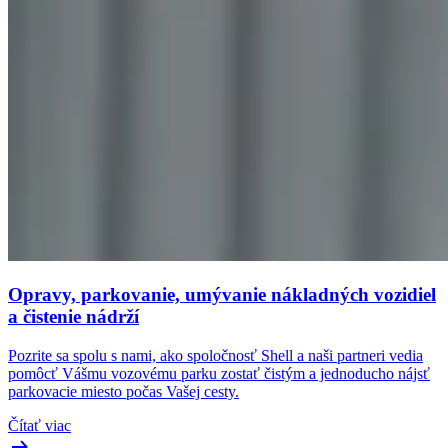
Opravy, parkovanie, umývanie nákladných vozidiel
a čistenie nádrží
Pozrite sa spolu s nami, ako spoločnosť Shell a naši partneri vedia
pomôcť Vášmu vozovému parku zostať čistým a jednoducho nájsť
parkovacie miesto počas Vašej cesty.
Čítať viac