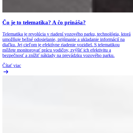
Čo je to telematika? A čo prináša?
Telematika je revolúcia v riadení vozového parku, technológia, ktorá
umožňuje bežné odosielanie, prijímanie a ukladanie informácií na
diaľku. Jej cieľom je efektívne riadenie vozidiel. S telematikou
môžete monitorovať prácu vodičov, zvýšiť ich efektivitu a
bezpečnosť a znížiť náklady na prevádzku vozového parku.
Čítať viac